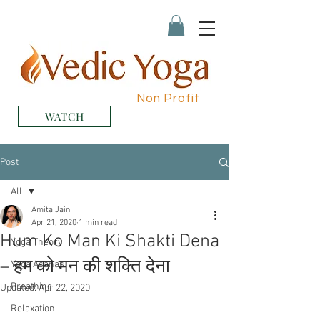
Non Profit
WATCH
Post
All
Amita Jain
All
Apr 21, 2020
1 min read
Hum Ko Man Ki Shakti Dena
Yoga Theory
– हम को मन की शक्ति देना
Yoga Asanas
Breathing
Updated:
Apr 22, 2020
Relaxation